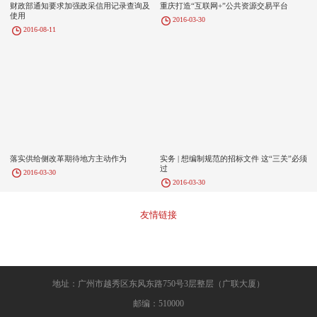
财政部通知要求加强政采信用记录查询及
重庆打造“互联网+”公共资源交易平台
使用
2016-03-30
2016-08-11
落实供给侧改革期待地方主动作为
实务 | 想编制规范的招标文件 这“三关”必须
过
2016-03-30
2016-03-30
友情链接
地址：广州市越秀区东风东路750号3层整层（广联大厦）
邮编：510000