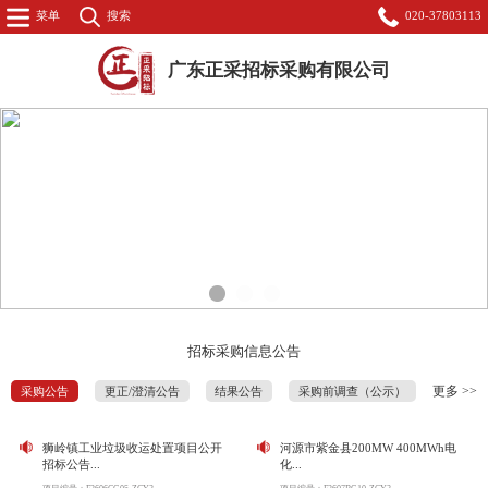
菜单
搜索
020-37803113
广东正采招标采购有限公司
1
2
3
招标采购信息公告
更多 >>
采购公告
更正/澄清公告
结果公告
采购前调查（公示）
狮岭镇工业垃圾收运处置项目公开
河源市紫金县200MW 400MWh电
招标公告...
化...