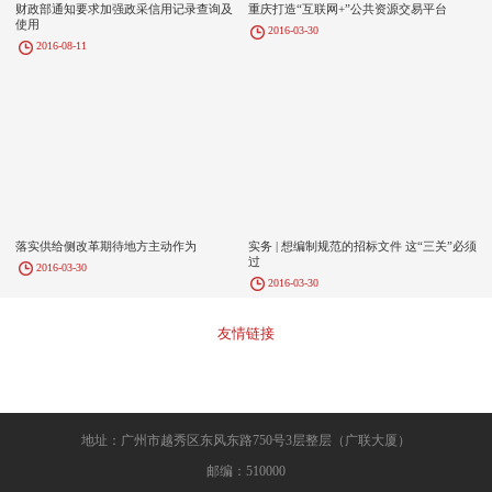
财政部通知要求加强政采信用记录查询及
重庆打造“互联网+”公共资源交易平台
使用
2016-03-30
2016-08-11
落实供给侧改革期待地方主动作为
实务 | 想编制规范的招标文件 这“三关”必须
过
2016-03-30
2016-03-30
友情链接
地址：广州市越秀区东风东路750号3层整层（广联大厦）
邮编：510000