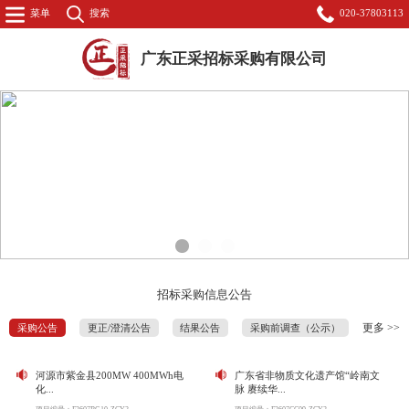
菜单
搜索
020-37803113
广东正采招标采购有限公司
1
2
3
招标采购信息公告
更多 >>
采购公告
更正/澄清公告
结果公告
采购前调查（公示）
河源市紫金县200MW 400MWh电
广东省非物质文化遗产馆“岭南文
化...
脉 赓续华...